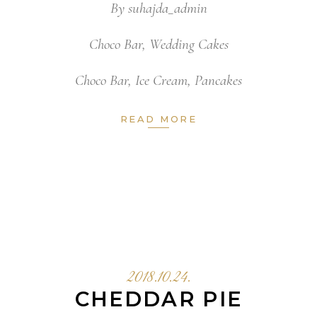
By
suhajda_admin
Choco Bar
,
Wedding Cakes
Choco Bar
,
Ice Cream
,
Pancakes
READ MORE
2018.10.24.
CHEDDAR PIE