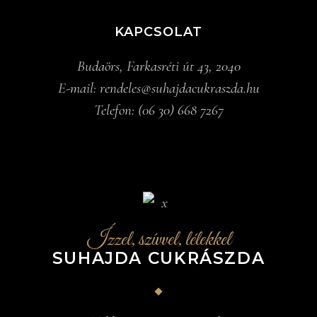
KAPCSOLAT
Budaörs, Farkasréti út 43, 2040
E-mail:
rendeles@suhajdacukraszda.hu
Telefon:
(06 30) 668 7267
Ízzel, szívvel, lélekkel
SUHAJDA CUKRÁSZDA