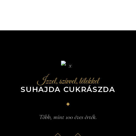
Ízzel, szívvel, lélekkel
SUHAJDA CUKRÁSZDA
Több, mint 100 éves érték.