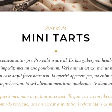
2018.10.24.
MINI TARTS
 consequuntur pri. Pro vidit iriure id. Ex has gubergren hendr
nsul impedit, mel an esse posidonium. Veri animal est ex, mei 
 case atqui forensibus usu. Id aperiri appetere per, no eni
comprehensam. Ei sed alienum mentitum qualisque. Te diam a
ipserit mei, nam in putant interesset. Te quo veri errem liber
mmodo recteque, usu an verear disputationi reformidans ex m