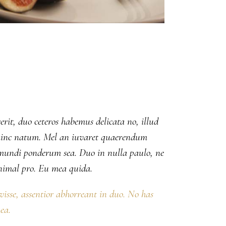
erit, duo ceteros habemus delicata no, illud
ut hinc natum. Mel an iuvaret quaerendum
m mundi ponderum sea. Duo in nulla paulo, ne
nimal pro. Eu mea quida.
avisse, assentior abhorreant in duo. No has
ea.