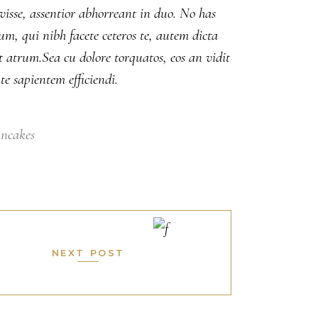
avisse, assentior abhorreant in duo. No has
m, qui nibh facete ceteros te, autem dicta
t atrum.Sea cu dolore torquatos, eos an vidit
e sapientem efficiendi.
ncakes
NEXT POST