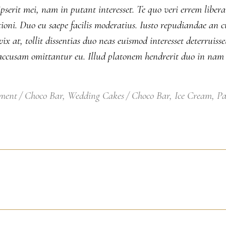
ipserit mei, nam in putant interesset. Te quo veri errem liber
oni. Duo eu saepe facilis moderatius. Iusto repudiandae an cu
x at, tollit dissentias duo neas euismod interesset deterruisse
accusam omittantur eu. Illud platonem hendrerit duo in nam t
ment
Choco Bar
,
Wedding Cakes
Choco Bar
,
Ice Cream
,
Pa