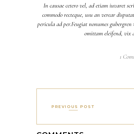
In causae cetero vel, ad etiam iuvaret scr
commodo recteque, usu an verear disputati
pericula ad per.Feugiat nonumes gubergren vi
omittam eleifend, vix 
1 Com
PREVIOUS POST