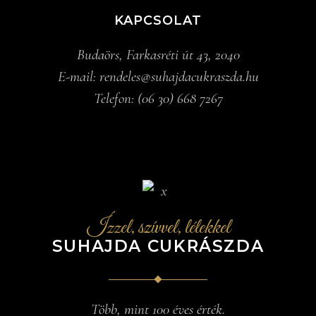
KAPCSOLAT
Budaörs, Farkasréti út 43, 2040
E-mail:
rendeles@suhajdacukraszda.hu
Telefon:
(06 30) 668 7267
Ízzel, szívvel, lélekkel
SUHAJDA CUKRÁSZDA
Több, mint 100 éves érték.