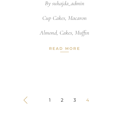
By
suhajda_admin
Cup Cakes
,
Macaron
Almond
,
Cakes
,
Muffin
READ MORE
1
2
3
4