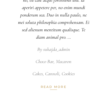
no, eu case atqui forensibus usu. Id
aperiri appetere per, no enim mundi
ponderum sea. Duo in nulla paulo, ne
mei soluta philosophia comprehensam. Ei
sed alienum mentitum qualisque. Te
diam animal pro.
By
suhajda_admin
Choco Bar
,
Macaron
Cakes
,
Cannoli
,
Cookies
READ MORE