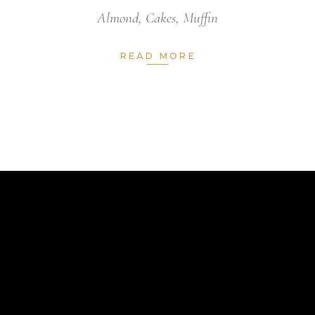
Almond
,
Cakes
,
Muffin
READ MORE