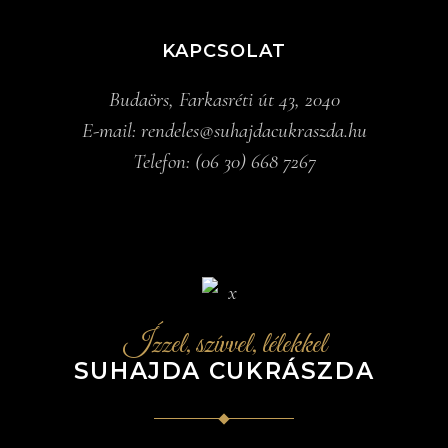
KAPCSOLAT
Budaörs, Farkasréti út 43, 2040
E-mail:
rendeles@suhajdacukraszda.hu
Telefon:
(06 30) 668 7267
Ízzel, szívvel, lélekkel
SUHAJDA CUKRÁSZDA