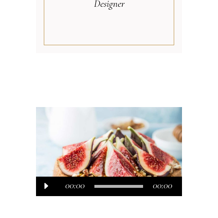
Designer
Audió
00:00
00:00
lejátszó