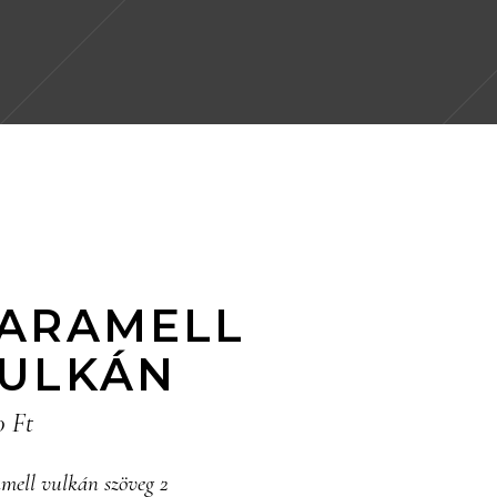
ARAMELL
ULKÁN
00
Ft
mell vulkán szöveg 2