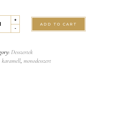
mell
+
ADD TO CART
án
-
tity
gory:
Desszertek
:
karamell
,
monodesszert