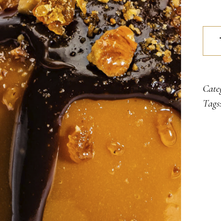
Kara
vulk
quan
Cate
Tags