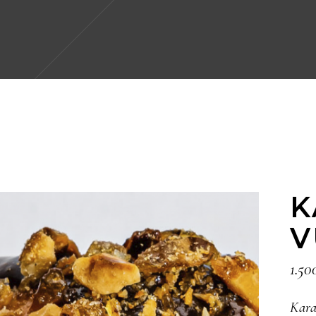
K
V
1.5
Kara