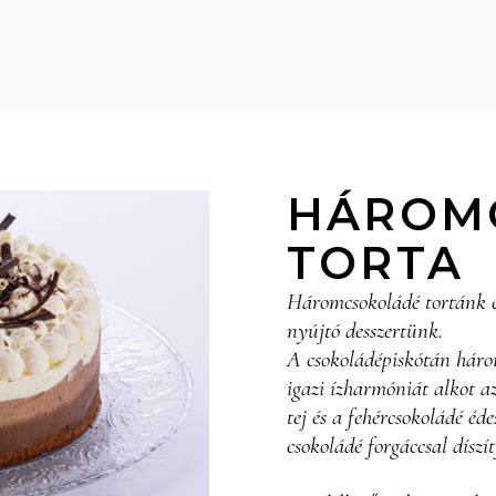
HÁROM
TORTA
Háromcsokoládé tortánk 
nyújtó desszertünk.
A csokoládépiskótán három
igazi ízharmóniát alkot a
tej és a fehércsokoládé éde
csokoládé forgáccsal díszít