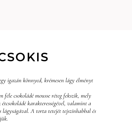
CSOKIS
egy igazán könnyed, krémesen lágy élményt
 féle csokoládé mousse réteg fekszik, mely
z étcsokoládé karakterességével, valamint a
s lágyságával. A torta tetejét tejszínhabbal és
jük.