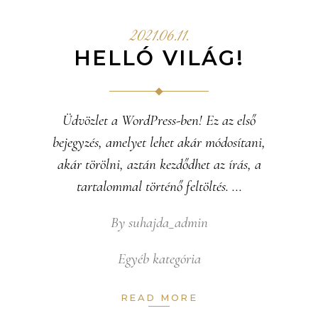
2021.06.11.
HELLÓ VILÁG!
Üdvözlet a WordPress-ben! Ez az első
bejegyzés, amelyet lehet akár módosítani,
akár törölni, aztán kezdődhet az írás, a
tartalommal történő feltöltés.
By
suhajda_admin
Egyéb kategória
READ MORE