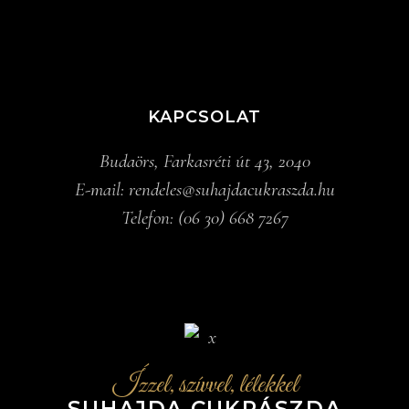
KAPCSOLAT
Budaörs, Farkasréti út 43, 2040
E-mail:
rendeles@suhajdacukraszda.hu
Telefon:
(06 30) 668 7267
Ízzel, szívvel, lélekkel